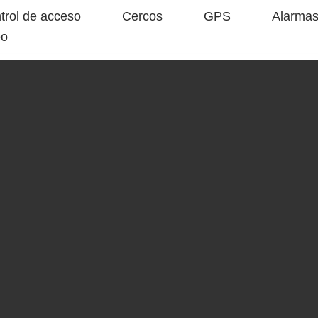
trol de acceso
Cercos
GPS
Alarma
eo