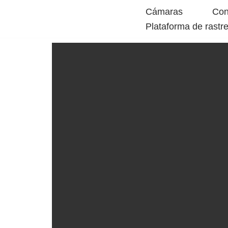
Cámaras
Con
Plataforma de rastr
Skip
to
content